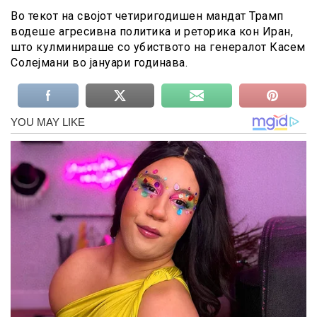
Во текот на својот четиригодишен мандат Трамп
водеше агресивна политика и реторика кон Иран,
што кулминираше со убиството на генералот Касем
Солејмани во јануари годинава.