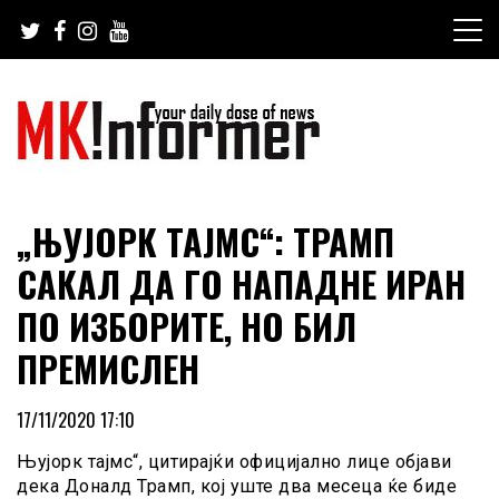
Skip
to
content
your daily dose of news
MKinformer
„ЊУЈОРК ТАЈМС“: ТРАМП
САКАЛ ДА ГО НАПАДНЕ ИРАН
ПО ИЗБОРИТЕ, НО БИЛ
ПРЕМИСЛЕН
17/11/2020 17:10
Њујорк тајмс“, цитирајќи официјално лице објави
дека Доналд Трамп, кој уште два месеца ќе биде