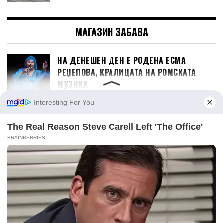
МАГАЗИН ЗАБАВА
НА ДЕНЕШЕН ДЕН Е РОДЕНА ЕСМА
РЕЏЕПОВА, КРАЛИЦАТА НА РОМСКАТА
МУЗИКА
(ВИДЕО)ЕМОТИВЕН МОМЕНТ НА
КОНЦЕРТОТ НА ДИНО МЕРЛИН: СО
ДРОНОВИ ГО ИСЦРТА ЛИКОТ НА ХАЛИД
БЕШЛИЌ НАД САРАЕВО
ИГОР ЏАМБАЗОВ Е ДОБИТНИК НА
НАГРАДАТА „ВАСИЛ ИЉОСКИ“ ЗА ОСОБЕН
ПРИДОНЕС ВО ТЕАТАРСКАТА УМЕТНОСТ