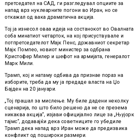
претседател на САД, ги разгледувал опциите за
напад врз нуклеарните погони во Иран, но се
откажал од вака драматична акција.
Тој ја изнесол оваа идеја на состанокот во Овалната
соба минатиот четврток, на кој присуствувале и
потпретседателот Мајк Пенс, државниот секретар
Мајк Помпео, новиот министер за одбрана
Кристофер Милер и шефот на армијата, генералот
Марк Мили.
Трамп, кој и натаму одбива да признае пораз на
изборите, треба да му ја предаде власта на Џо
Бајден на 20 јануари.
„Тој прашал за мислење. Му биле дадени неколку
сценарија, по што било решено да не се презема
никаква акција“, изјави официјално лице за „Њујорк
тајмс“, додавајќи дека советниците го убедиле
Трамп дека напад врз Иран може да предизвика
конфликт од пошироки размери.