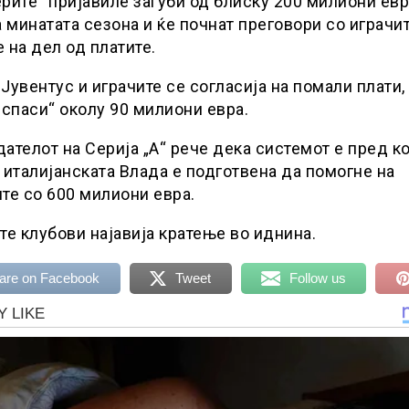
рите“ пријавиле загуби од блиску 200 милиони евр
а минатата сезона и ќе почнат преговори со играчит
 на дел од платите.
Јувентус и играчите се согласија на помали плати,
„спаси“ околу 90 милиони евра.
ателот на Серија „А“ рече дека системот е пред ко
 италијанската Влада е подготвена да помогне на
те со 600 милиони евра.
те клубови најавија кратење во иднина.
are on Facebook
Tweet
Follow us