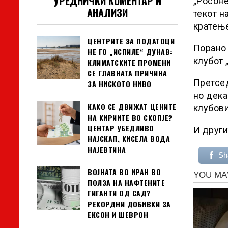
УРЕДНИЧКИ КОМЕНТАР И
„Росоне
АНАЛИЗИ
текот н
кратење
ЦЕНТРИТЕ ЗА ПОДАТОЦИ
Порано 
НЕ ГО „ИСПИЛЕ“ ДУНАВ:
клубот 
КЛИМАТСКИТЕ ПРОМЕНИ
СЕ ГЛАВНАТА ПРИЧИНА
Претсед
ЗА НИСКОТО НИВО
но дека
КАКО СЕ ДВИЖАТ ЦЕНИТЕ
клубови
НА КИРИИТЕ ВО СКОПЈЕ?
ЦЕНТАР УБЕДЛИВО
И други
НАЈСКАП, КИСЕЛА ВОДА
НАЈЕВТИНА
Sh
ВОЈНАТА ВО ИРАН ВО
ПОЛЗА НА НАФТЕНИТЕ
ГИГАНТИ ОД САД?
РЕКОРДНИ ДОБИВКИ ЗА
ЕКСОН И ШЕВРОН