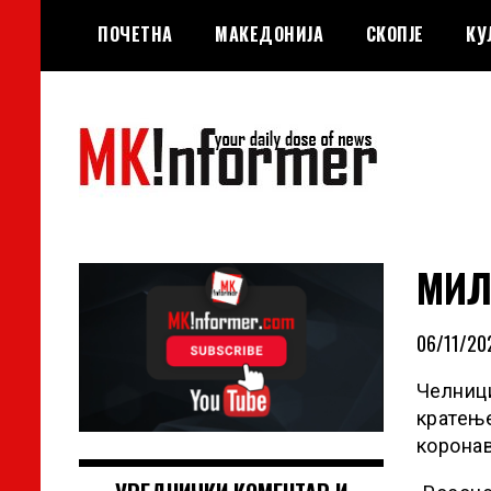
Skip
ПОЧЕТНА
МАКЕДОНИЈА
СКОПЈЕ
КУ
to
content
your daily dose of news
MKinformer
МИЛ
06/11/20
Челници
кратење
коронав