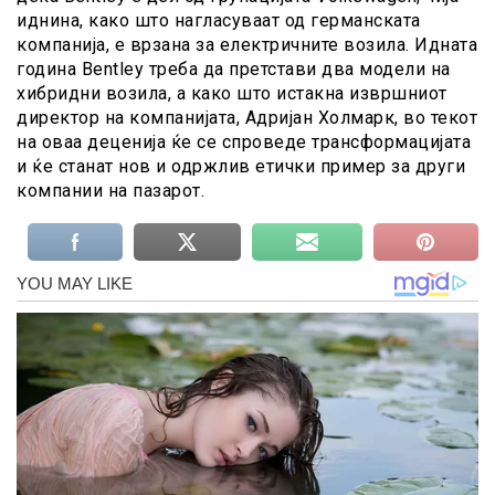
иднина, како што нагласуваат од германската
компанија, е врзана за електричните возила. Иднaта
година Bentley треба да претстави два модели на
хибридни возила, а како што истакна извршниот
директор на компанијата, Адријан Холмарк, во текот
на оваа деценија ќе се спроведе трансформацијата
и ќе станат нов и одржлив етички пример за други
компании на пазарот.