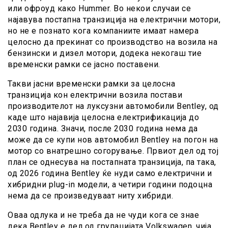
или офроуд како Hummer. Во некои случаи се
најавува постапна транзиција на електрични мотори,
но не е познато кога компаниите имаат намера
целосно да прекинат со производство на возила на
бензински и дизел мотори, додека некогаш тие
временски рамки се јасно поставени.
Такви јасни временски рамки за целосна
транзиција кон електрични возила постави
производителот на луксузни автомобили Bentley, од
каде што најавија целосна електрификација до
2030 година. Значи, после 2030 година нема да
може да се купи нов автомобил Bentley на погон на
мотор со внатрешно согорување. Првиот дел од тој
план се однесува на постапната транзиција, па така,
од 2026 година Bentley ќе нуди само електрични и
хибридни plug-in модели, а четири години подоцна
нема да се произведуваат ниту хибриди.
Оваа одлука и не треба да не чуди кога се знае
дека Bentley е дел од групацијата Volkswagen, чија