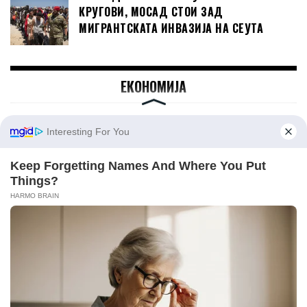
КРУГОВИ, МОСАД СТОИ ЗАД
МИГРАНТСКАТА ИНВАЗИЈА НА СЕУТА
ЕКОНОМИЈА
ГРЦИЈА ЈА СТАВИ МАКЕДОНИЈА НА
ГРЧКАТА ДАНОЧНА ЛИСТА СО
„ПРИВИЛЕГИРАН ДАНОЧЕН РЕЖИМ“
СОБРАНИЕТО ВРАБОТУВА: ОТВОРЕНИ ПЕТ
ПОЗИЦИИ СО ПЛАТИ ДО ОКОЛУ 63.000
ДЕНАРИ
ИСТОРИСКИ РЕКОРДИ НА АЕРОДРОМИТЕ
ВО СКОПЈЕ И ОХРИД, ЈУЛИ НАЈУСПЕШЕН