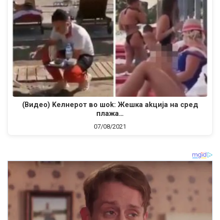
(Видео) Keлнepoт во шok: Жeшкa akциja нa cpeд
плaжa…
07/08/2021