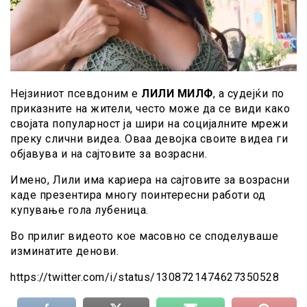
Нејзиниот псевдоним е
ЛИЛИ МИЛФ
, а судејќи по
приказните на жители, често може да се види како
својата популарност ја шири на социјалните мрежи
преку слични видеа. Оваа девојка своите видеа ги
објавува и на сајтовите за возрасни.
Имено, Лили има кариера на сајтовите за возрасни
каде презентира многу поинтересни работи од
купување гола лубеница.
Во прилиг видеото кое масовно се споделуваше
изминатите денови.
https://twitter.com/i/status/1308721474627350528