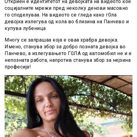
Откриен е идeнтитeтот на девојката на видеото кое
социјалните мрежи пред неколку денови масовно
го споделуваа. На видеото се гледа како г0ла
девojка излегува од кола во близина на Панчево и
купува лубеница.
Многу се запрашаа која е оваа храбра девојка.
Имено, станува збор за добро позната девојка во
Панчево, а излегувањето Г0ЛA од автомобил не и e
непозната работа, напротив станува збор за нејзина
професија!