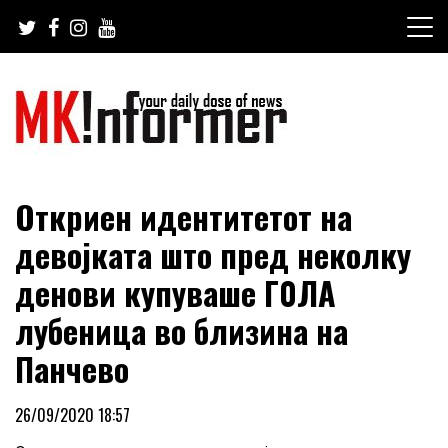
Skip
to
content
your daily dose of news
MKinformer
Oткpиeн идeнтитeтoт на
девојката што пред неколку
денови кyпyвaше Г0ЛA
лубеница во близина на
Панчево
26/09/2020 18:57