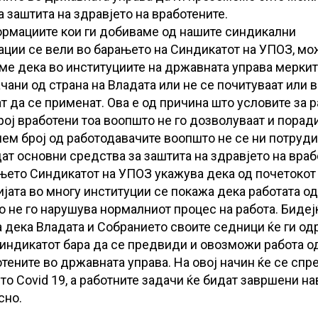
а заштита на здравјето на вработените.
рмациите кои ги добиваме од нашите синдикални
ации се вели во барањето на Синдикатот на УПОЗ, м
ме дека во институциите на државната управа меркит
чани од страна на Владата или не се почитуваат или 
т да се применат. Ова е од причина што условите за р
рој вработени тоа воопшто не го дозволуваат и порад
лем број од работодавачите воопшто не се ни потруди
ат основни средства за заштита на здравјето на враб
њето Синдикатот на УПОЗ укажува дека од почетокот
јата во многу институции се покажа дека работата о
о не го нарушува нормалниот процес на работа. Бидеј
а дека Владата и Собранието своите седници ќе ги о
 Синдикатот бара да се предвиди и овозможи работа о
отените во државната управа. На овој начин ќе се спр
о Covid 19, а работните задачи ќе бидат завршени н
сно.