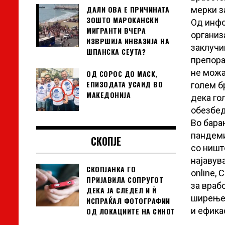
ДАЛИ ОВА Е ПРИЧИНАТА
мерки з
ЗОШТО МАРОКАНСКИ
Од инфо
МИГРАНТИ ВЧЕРА
организ
ИЗВРШИЈА ИНВАЗИЈА НА
заклучи
ШПАНСКА СЕУТА?
препора
не можа
ОД СОРОС ДО МАСК,
ЕПИЗОДАТА УСАИД ВО
голем б
МАКЕДОНИЈА
дека го
обезбед
Во бара
пандеми
СКОПЈЕ
со ништ
најавув
СКОПЈАНКА ГО
online,
ПРИЈАВИЛА СОПРУГОТ
за враб
ДЕКА ЈА СЛЕДЕЛ И Ѝ
ширењет
ИСПРАЌАЛ ФОТОГРАФИИ
и ефика
ОД ЛОКАЦИИТЕ НА СИНОТ