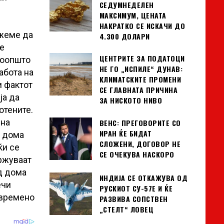
СЕДУМНЕДЕЛЕН
МАКСИМУМ, ЦЕНАТА
НАКРАТКО СЕ ИСКАЧИ ДО
ожеме да
4.300 ДОЛАРИ
е
ЦЕНТРИТЕ ЗА ПОДАТОЦИ
воопшто
НЕ ГО „ИСПИЛЕ“ ДУНАВ:
абота на
КЛИМАТСКИТЕ ПРОМЕНИ
и фактот
СЕ ГЛАВНАТА ПРИЧИНА
ја да
ЗА НИСКОТО НИВО
отените.
 на
ВЕНС: ПРЕГОВОРИТЕ СО
ИРАН ЌЕ БИДАТ
д дома
СЛОЖЕНИ, ДОГОВОР НЕ
ќи се
СЕ ОЧЕКУВА НАСКОРО
држуваат
д дома
ИНДИЈА СЕ ОТКАЖУВА ОД
ечи
РУСКИОТ СУ-57Е И ЌЕ
авремено
РАЗВИВА СОПСТВЕН
„СТЕЛТ“ ЛОВЕЦ