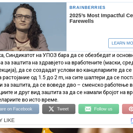
ка, Синдикатот на УПОЗ бара да се обезбедат и основ
а за заштита на здравјето на вработените (маски, сре
кција), да се создадат услови во канцелариите да се
 растојание од 1.5 до 2 m, на сите шалтери да се пост
и за заштита, да се воведе дво – сменско работење в
циите и друг вид заштита за да се намали бројот на в
елариите во исто време.
are on Facebook
Tweet
Follow us