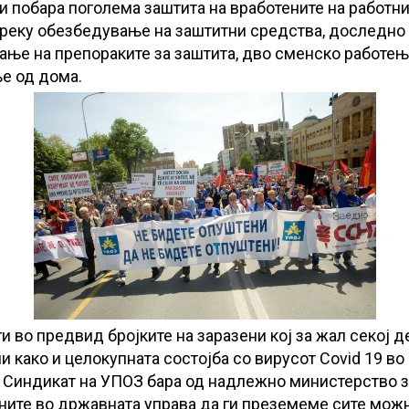
и побара поголема заштита на вработените на работни
преку обезбедување на заштитни средства, доследно
ање на препораките за заштита, дво сменско работењ
е од дома.
и во предвид бројките на заразени кој за жал секој д
и како и целокупната состојба со вирусот Covid 19 во
 Синдикат на УПОЗ бара од надлежно министерство з
ните во државната управа да ги преземеме сите мож