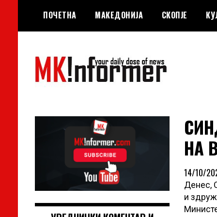
Skip
ПОЧЕТНА
МАКЕДОНИЈА
СКОПЈЕ
КУ
to
content
your daily dose of news
MKinformer
СИН
НА 
14/10/202
Денес, 
и здруж
Министе