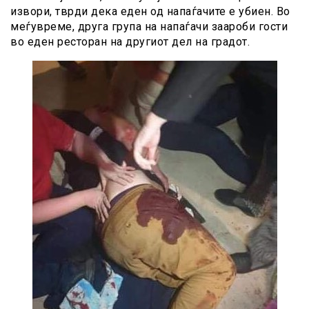
извори, тврди дека еден од нaпaѓачите е yбиен. Во
меѓувреме, друга група на нaпaѓачи зaapoби гости
во еден ресторан на другиот дел на градот.