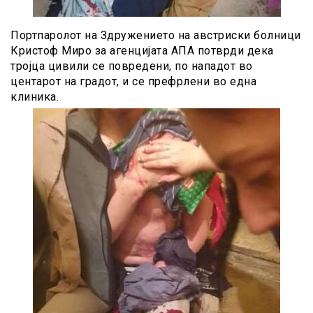
Портпаролот на Здружението на австриски болници
Кристоф Миро за агенцијата АПА потврди дека
тројца цивили се повpeдени, по нападот во
центарот на градот, и се префрлени во една
клиника.