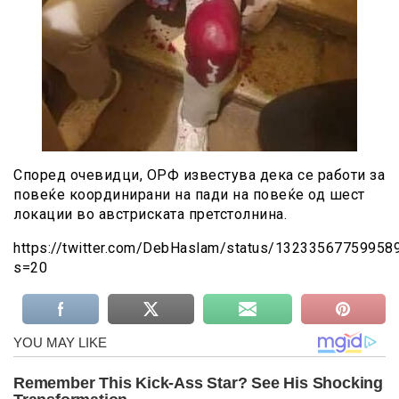
Според очевидци, ОРФ известува дека се работи за
повеќе координирани на пади на повеќе од шест
локации во австриската претстолнина.
https://twitter.com/DebHaslam/status/13233567759958
s=20