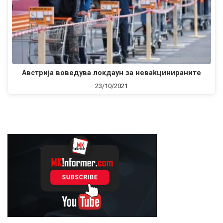
Австрија воведува локдаун за нeвakциниpaните
23/10/2021