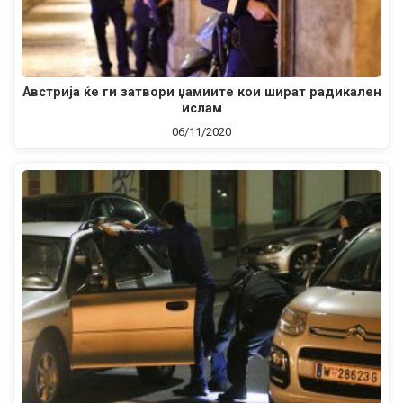
Австрија ќе ги затвори џамиите кои шират радикален
ислам
06/11/2020