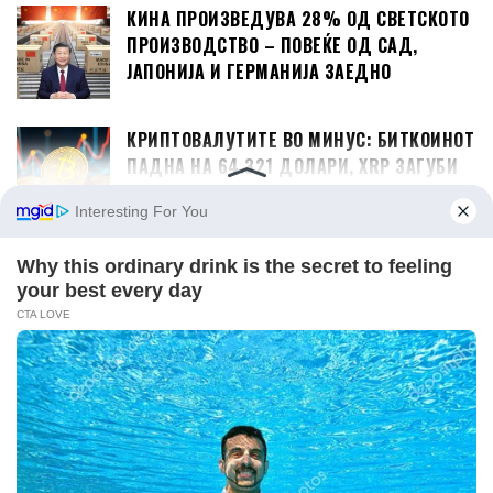
КИНА ПРОИЗВЕДУВА 28% ОД СВЕТСКОТО
ПРОИЗВОДСТВО – ПОВЕЌЕ ОД САД,
ЈАПОНИЈА И ГЕРМАНИЈА ЗАЕДНО
КРИПТОВАЛУТИТЕ ВО МИНУС: БИТКОИНОТ
ПАДНА НА 64.321 ДОЛАРИ, XRP ЗАГУБИ
2,43 ПРОЦЕНТИ
СПОРЕД КИНЕСКИ РАЗУЗНАВАЧКИ
КРУГОВИ, МОСАД СТОИ ЗАД
МИГРАНТСКАТА ИНВАЗИЈА НА СЕУТА
ЕКОНОМИЈА
СОБРАНИЕТО ВРАБОТУВА: ОТВОРЕНИ ПЕТ