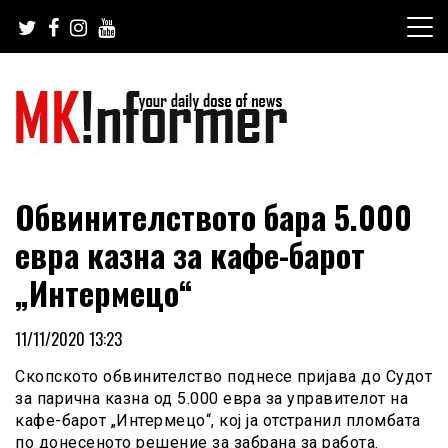
Skip
to
content
your daily dose of news
MKinformer
Обвинителството бара 5.000
евра казна за кафе-барот
„Интермецо“
11/11/2020 13:23
Скопското обвинителство поднесе пријава до Судот
за парична казна од 5.000 евра за управителот на
кафе-барот „Интермецо“, кој ја отстранил пломбата
по донесеното решение за забрана за работа.