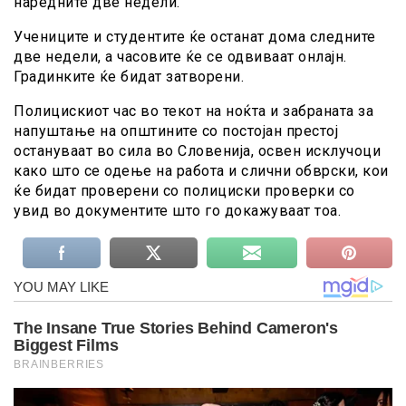
наредните две недели.
Учениците и студентите ќе останат дома следните
две недели, а часовите ќе се одвиваат онлајн.
Градинките ќе бидат затворени.
Полицискиот час во текот на ноќта и забраната за
напуштање на општините со постојан престој
остануваат во сила во Словенија, освен исклучоци
како што се одење на работа и слични обврски, кои
ќе бидат проверени со полициски проверки со
увид во документите што го докажуваат тоа.