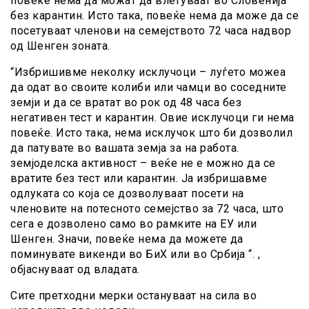
повеќе нема да можат да влегуваат во Словенија
без карантин. Исто така, повеќе нема да може да се
посетуваат членови на семејството 72 часа надвор
од Шенген зоната.
“Избришивме неколку исклучоци – луѓето можеа
да одат во своите колиби или чамци во соседните
земји и да се вратат во рок од 48 часа без
негативен тест и карантин. Овие исклучоци ги нема
повеќе. Исто така, нема исклучок што би дозволил
да патувате во вашата земја за на работа.
земјоделска активност – веќе не е можно да се
вратите без тест или карантин. Ја избришавме
одлуката со која се дозволуваат посети на
членовите на потесното семејство за 72 часа, што
сега е дозволено само во рамките на ЕУ или
Шенген. Значи, повеќе нема да можете да
поминувате викенди во БиХ или во Србија “. ,
објаснуваат од владата.
Сите претходни мерки остануваат на сила во