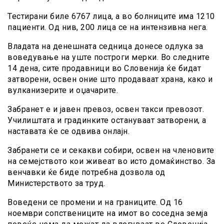
Тестирани биле 6767 лица, а во болниците има 1210
пациенти. Од нив, 200 лица се на интензивна нега.
Владата на денешната седница донесе одлука за
воведување на уште построги мерки. Во следните
14 дена, сите продавници во Словенија ќе бидат
затворени, освен оние што продаваат храна, како и
вулканизерите и оџачарите.
Забранет е и јавен превоз, освен такси превозот.
Училиштата и градинките остануваат затворени, а
наставата ќе се одвива онлајн.
Забранети се и секакви собири, освен на членовите
на семејството кои живеат во исто домаќинство. За
венчавки ќе биде потребна дозвола од
Министерството за труд.
Воведени се промени и на границите. Од 16
ноември сопствениците на имот во соседна земја