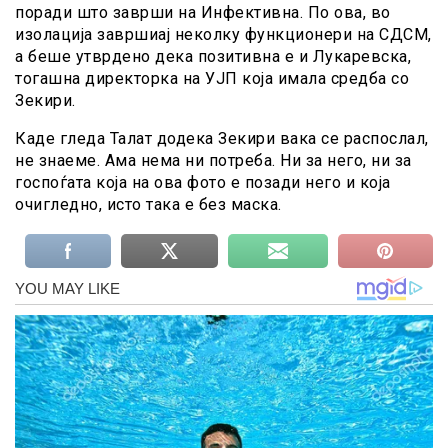
поради што заврши на Инфективна. По ова, во
изолација завршиај неколку функционери на СДСМ,
а беше утврдено дека позитивна е и Лукаревска,
тогашна директорка на УЈП која имала средба со
Зекири.
Каде гледа Талат додека Зекири вака се распослал,
не знаеме. Ама нема ни потреба. Ни за него, ни за
госпоѓата која на ова фото е позади него и која
очигледно, исто така е без маска.