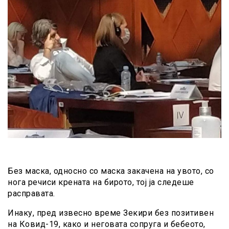
Без маска, односно со маска закачена на увото, со
нога речиси крената на бирото, тој ја следеше
расправата.
Инаку, пред извесно време Зекири без позитивен
на Ковид-19, како и неговата сопруга и бебеото,