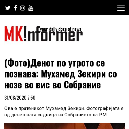
Skip
to
content
your daily dose of news
MKinformer
(Фото)Денот по утрото се
познава: Мухамед Зекири со
нозе во вис во Собрание
31/08/2020 7:50
Ова е пратеникот Мухамед Зекири. Фотографијата е
од денешната седница на Собранието на РМ.