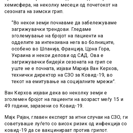
хемисфера, на неколку месеци од почетокот на
сезоната на зимски грип.
“Во некои земји почнавме да забележуваме
загрижувачки трендови. Гледаме
зголемување на бројот на пациенти на
одделите за интензивна нега во болниците,
особено во Шпанија, Франција, Црна Гора,
Украина и некои делови од САД. Ова е
загрижувачки бидејќи сезоната на грип се
уште не е почната, изјави Марија Ван Керхов,
технички директор на СЗО за Ковид-19, во
текот на емитување на социјалните мрежи”.
Ван Керхов изјави дека во неколку земји е
зголемен бројот на пациенти на возраст меѓу 15 и
49 години, заразени со Ковид-19.
Мајк Рајан, главен експерт за итни случаи на СЗО, ги
советуваше луѓето со висок ризик од инфекција со
ковид-19 да се вакцинираат против грипот.