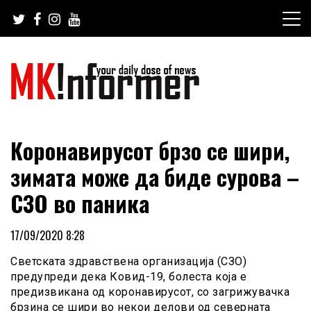
Skip
to
content
your daily dose of news
MKinformer
Коронавирусот брзо се шири,
зимата може да биде сурова –
СЗО во паника
17/09/2020 8:28
Светската здравствена организација (СЗО)
предупреди дека Ковид-19, болеста која е
предизвикана од коронавирусот, со загрижувачка
брзина се шири во некои делови од северната