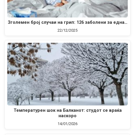
Зголемен број случаи на грип: 126 заболени за една…
22/12/2025
Температурен шок на Балканот: студот се враќа
наскоро
14/01/2026