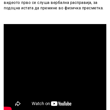
видеото прво се слуша вербална расправија, за
подоцна истата да премине во физичка пресметка.