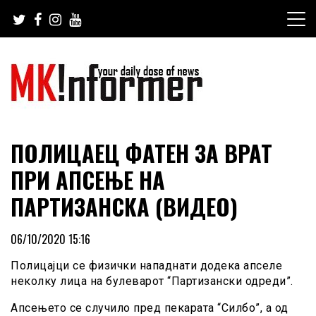
Skip
to
content
your daily dose of news
MKinformer
ПОЛИЦАЕЦ ФАТЕН ЗА ВРАТ
ПРИ АПСЕЊЕ НА
ПАРТИЗАНСКА (ВИДЕО)
06/10/2020 15:16
Полицајци се физички нападнати додека апселе
неколку лица на булеварот “Партизански одреди”.
Апсењето се случило пред пекарата “Силбо”, а од