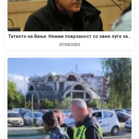
Таткото на Вања: Немам поврзаност со овие луѓе за…
07/04/2025