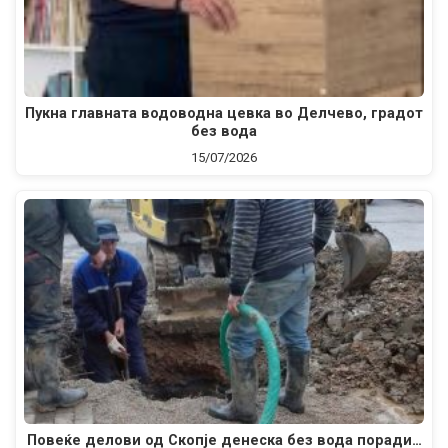
Пукна главната водоводна цевка во Делчево, градот
без вода
15/07/2026
Повеќе делови од Скопје денеска без вода поради…