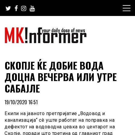
Skip
to
content
your daily dose of news
MKinformer
СКОПЈЕ ЌЕ ДОБИЕ ВОДА
ДОЦНА ВЕЧЕРВА ИЛИ УТРЕ
САБАЈЛЕ
19/10/2020 16:51
Екипи на јавното претпријатие „Водовод и
канализација“ сè уште работат на поправка на
дефектот на водоводна цевка во центарот на
Скопје, поради што третина од главниот град