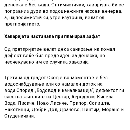
денеска е без вода. Оптимистички, хаваријата би се
поправила дури во подоцнежните часови вечерва,
а, најпесимистички, утре изутрина, велат од
претпријатието.
Хаваријата настанала при планирал зафат
Од претпријатие велат дека санирање на помал
дефект веќе бил предвиден за денеска, но
неочекувано им се случила хаварија.
Третина од градот Скопје во моментов е без
водоснабдување или со намален доток на
вода.Според „Водовод и канализација“, дефектот ги
засегна жителите на Центар, Аеродром, Кисела
Вода, Лисиче, Ново Лисиче, Припор, Сопиште,
Ракотинци, Добри Дол, Драчево, Пинтија, Моране и
Студеничани.