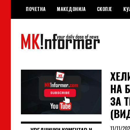
Skip
ПОЧЕТНА
МАКЕДОНИЈА
СКОПЈЕ
КУ
to
content
your daily dose of news
MKinformer
ХЕЛ
НА 
ЗА 
(ВИ
11/11/202