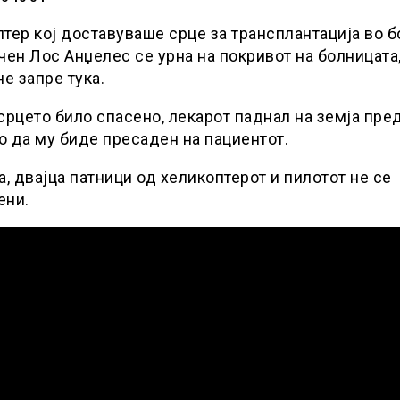
тер кој доставуваше срце за трансплантација во 
чен Лос Анџелес се урна на покривот на болницата,
не запре тука.
срцето било спасено, лекарот паднал на земја пре
 да му биде пресаден на пациентот.
а, двајца патници од хеликоптерот и пилотот не се
ени.