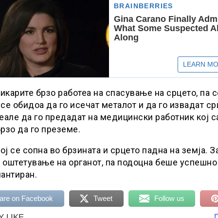
карите брзо работеа на спасување на срцето, па с
се обидоа да го исечат металот и да го извадат ср
еале да го предадат на медицински работник кој с
рзо да го преземе.
тој се сопна во брзината и срцето падна на земја. З
оштетување на органот, па подоцна беше успешно
антиран.
are on Facebook
Tweet
Follow us