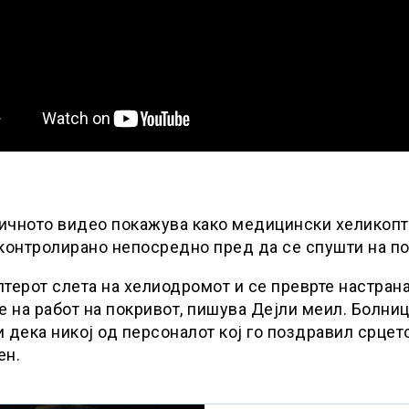
ичното видео покажува како медицински хеликопт
контролирано непосредно пред да се спушти на по
терот слета на хелиодромот и се преврте настран
е на работ на покривот, пишува Дејли меил. Болни
 дека никој од персоналот кој го поздравил срцето
ен.