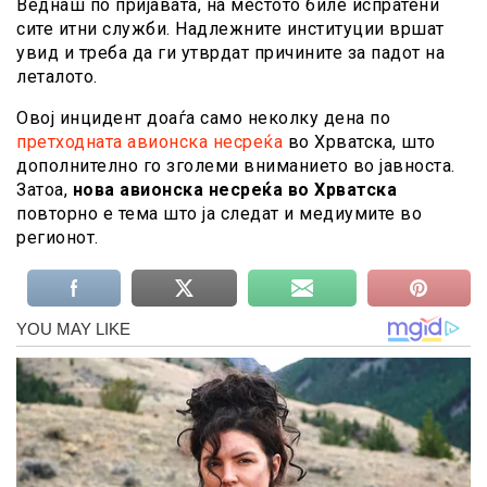
Веднаш по пријавата, на местото биле испратени
сите итни служби. Надлежните институции вршат
увид и треба да ги утврдат причините за падот на
леталото.
Овој инцидент доаѓа само неколку дена по
претходната авионска несреќа
во Хрватска, што
дополнително го зголеми вниманието во јавноста.
Затоа,
нова авионска несреќа во Хрватска
повторно е тема што ја следат и медиумите во
регионот.