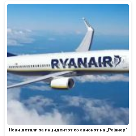
Нови детали за инцидентот со авионот на „Рајанер“