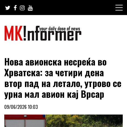
Skip
to
content
your daily dose of news
MKinformer
Нова авионска несреќа во
Хрватска: за четири дена
втор пад на летало, утрово се
урна мал авион кај Врсар
09/06/2026 10:03