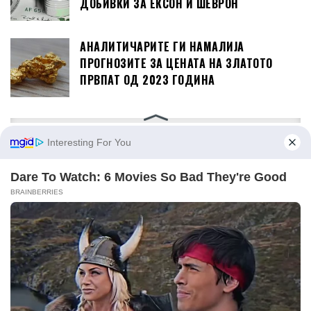
ДОБИВКИ ЗА ЕКСОН И ШЕВРОН
АНАЛИТИЧАРИТЕ ГИ НАМАЛИЈА
ПРОГНОЗИТЕ ЗА ЦЕНАТА НА ЗЛАТОТО
ПРВПАТ ОД 2023 ГОДИНА
МАГАЗИН ЗАБАВА
(ВИДЕО)ЕМОТИВЕН МОМЕНТ НА
КОНЦЕРТОТ НА ДИНО МЕРЛИН: СО
ДРОНОВИ ГО ИСЦРТА ЛИКОТ НА ХАЛИД
БЕШЛИЌ НАД САРАЕВО
ИГОР ЏАМБАЗОВ Е ДОБИТНИК НА
НАГРАДАТА „ВАСИЛ ИЉОСКИ“ ЗА ОСОБЕН
ПРИДОНЕС ВО ТЕАТАРСКАТА УМЕТНОСТ