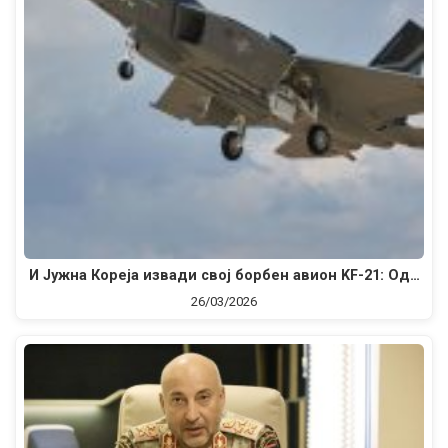
И Јужна Кореја извади свој борбен авион KF-21: Од…
26/03/2026