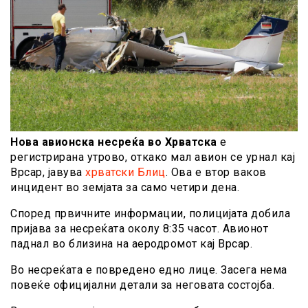
Нова авионска несреќа во Хрватска
е
регистрирана утрово, откако мал авион се урнал кај
Врсар, јавува
хрватски Блиц
. Ова е втор ваков
инцидент во земјата за само четири дена.
Според првичните информации, полицијата добила
пријава за несреќата околу 8:35 часот. Авионот
паднал во близина на аеродромот кај Врсар.
Во несреќата е повредено едно лице. Засега нема
повеќе официјални детали за неговата состојба.