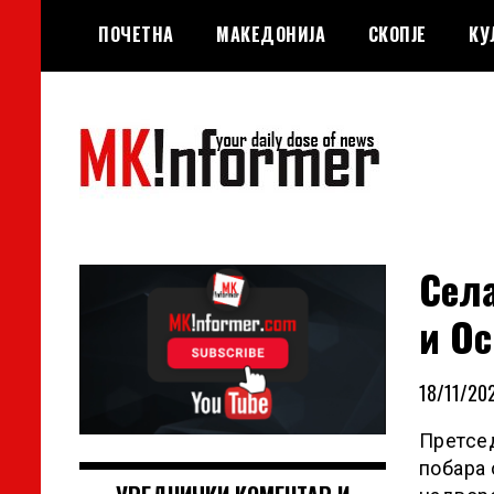
Skip
ПОЧЕТНА
МАКЕДОНИЈА
СКОПЈЕ
КУ
to
content
your daily dose of news
MKinformer
Села
и О
18/11/202
Претсед
побара 