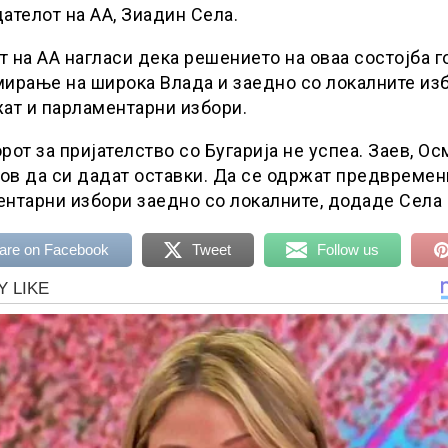
ателот на АА, Зиадин Села.
 на АА нагласи дека решението на оваа состојба г
ирање на широка Влада и заедно со локалните из
ат и парламентарни избори.
рот за пријателство со Бугарија не успеа. Заев, Ос
в да си дадат оставки. Да се одржат предвремен
нтарни избори заедно со локалните, додаде Села
are on Facebook
Tweet
Follow us