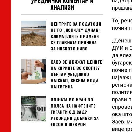
УРЕДНИЧКИ КОМЕНТАР И
надворе
АНАЛИЗИ
прашањ
Тој реч
ЦЕНТРИТЕ ЗА ПОДАТОЦИ
почни п
НЕ ГО „ИСПИЛЕ“ ДУНАВ:
КЛИМАТСКИТЕ ПРОМЕНИ
„Денешн
СЕ ГЛАВНАТА ПРИЧИНА
ДУИ и С
ЗА НИСКОТО НИВО
да влез
КАКО СЕ ДВИЖАТ ЦЕНИТЕ
бугарск
НА КИРИИТЕ ВО СКОПЈЕ?
почне п
ЦЕНТАР УБЕДЛИВО
најважн
НАЈСКАП, КИСЕЛА ВОДА
региона
НАЈЕВТИНА
политик
прави п
ВОЈНАТА ВО ИРАН ВО
ПОЛЗА НА НАФТЕНИТЕ
спровед
ГИГАНТИ ОД САД?
ова што
РЕКОРДНИ ДОБИВКИ ЗА
Заев, м
ЕКСОН И ШЕВРОН
вицепре