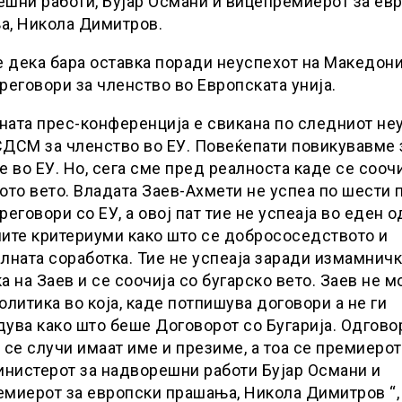
шни работи, Бујар Османи и вицепремиерот за ев
а, Никола Димитров.
е дека бара оставка поради неуспехот на Македони
реговори за членство во Европската унија.
ата прес-конференција е свикана по следниот не
ДСМ за членство во ЕУ. Повеќепати повикувавме 
е во ЕУ. Но, сега сме пред реалноста каде се сооч
ото вето. Владата Заев-Ахмети не успеа по шести 
реговори со ЕУ, а овој пат тие не успеаја во еден о
ите критериуми како што се добрососедството и
лната соработка. Тие не успеаја заради измамничк
а на Заев и се соочија со бугарско вето. Заев не 
олитика во која, каде потпишува договори а не ги
ува како што беше Договорот со Бугарија. Одгово
 се случи имаат име и презиме, а тоа се премиеро
инистерот за надворешни работи Бујар Османи и
миерот за европски прашања, Никола Димитров “,