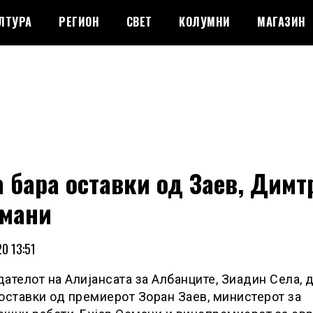
ЛТУРА
РЕГИОН
СВЕТ
КОЛУМНИ
МАГАЗИН
 бара оставки од Заев, Димт
смани
0 13:51
ателот на Алијансата за Албанците, Зиадин Села, 
оставки од премиерот Зоран Заев, министерот за