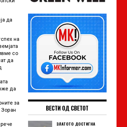
ропски
ја да
успех на
земјата
ивме со
пат да
д
ата
може да
рните за
ВЕСТИ ОД СВЕТОТ
т Зоран
ЗЛАТОТО ДОСТИГНА
 рече