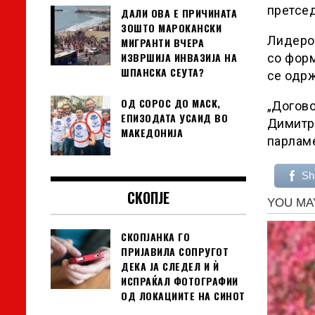
претсед
ДАЛИ ОВА Е ПРИЧИНАТА
ЗОШТО МАРОКАНСКИ
Лидерот
МИГРАНТИ ВЧЕРА
ИЗВРШИЈА ИНВАЗИЈА НА
со форм
ШПАНСКА СЕУТА?
се одрж
ОД СОРОС ДО МАСК,
„Догово
ЕПИЗОДАТА УСАИД ВО
Димитро
МАКЕДОНИЈА
парламе
Sh
СКОПЈЕ
СКОПЈАНКА ГО
ПРИЈАВИЛА СОПРУГОТ
ДЕКА ЈА СЛЕДЕЛ И Ѝ
ИСПРАЌАЛ ФОТОГРАФИИ
ОД ЛОКАЦИИТЕ НА СИНОТ