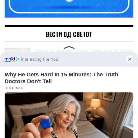
ВЕСТИ ОД СВЕТОТ
ВОЈНАТА ДОБИВА НОВА ДИМЕНЗИЈА: ИРАН
СЕ ЗАКАНУВА СО УДАРИ ВРЗ
АМЕРИКАНСКИ БИЗНИС-ИНТЕРЕСИ ВО
ЗАЛИВОТ
РУСИЈА ТВРДИ ДЕКА ПОГОДИЛА РАКЕТЕН
ПРОИЗВОДСТВЕН ПОГОН И СКЛАДИШТЕ
ЗА ГОРИВО ВО КИЕВ
КИНА ПРОИЗВЕДУВА 28% ОД СВЕТСКОТО
ПРОИЗВОДСТВО – ПОВЕЌЕ ОД САД,
ЈАПОНИЈА И ГЕРМАНИЈА ЗАЕДНО