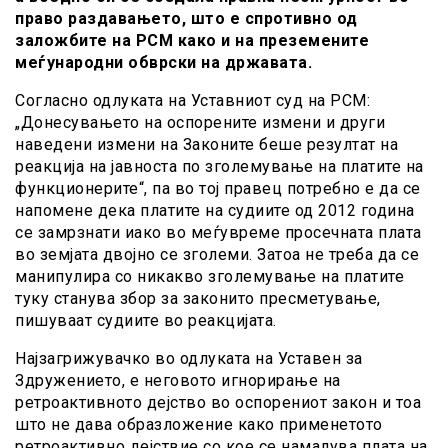
право раздавањето, што е спротивно од
заложбите на РСМ како и на преземените
меѓународни обврски на државата.
Согласно одлуката на Уставниот суд на РСМ:
„Донесувањето на оспорените измени и други
наведени измени на Законите беше резултат на
реакција на јавноста по зголемување на платите на
функционерите“, па во тој правец потребно е да се
напомене дека платите на судиите од 2012 година
се замрзнати иако во меѓувреме просечната плата
во земјата двојно се зголеми. Затоа не треба да се
манипулира со никакво зголемување на платите
туку станува збор за законитo пресметување,
пишуваат судиите во реакцијата.
Најзагрижувачко во одлуката на Уставен за
Здружението, е неговото игнорирање на
ретроактивното дејство во оспорениот закон и тоа
што не дава образложение како применетото
ретроактивно дејствие со кое се намалува плата на