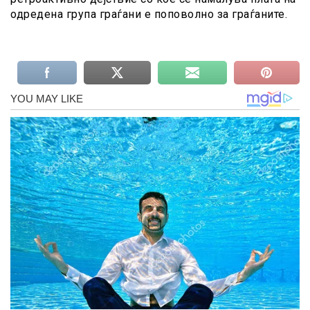
одредена група граѓани е поповолно за граѓаните.