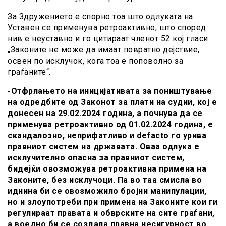
За Здружението е спорно тоа што одлуката на
Уставен се применува ретроактивно, што според
нив е неуставно и го цитираат членот 52 кој гласи
„Законите не може да имаат повратно дејствие,
освен по исклучок, кога тоа е поповолно за
граѓаните“.
-Отфрлањето на иницијативата за поништување
на одредбите од Законот за плати на судии, кој е
донесен на 29.02.2024 година, а почнува да се
применува ретроактивно од 01.02.2024 година, е
скандалозно, неприфатливо и defacto го урива
правниот систем на државата. Оваа одлука е
исклучително опасна за правниот систем,
бидејќи овозможува ретроактивна примена на
Законите, без исклучоци. Па во таа смисла во
иднина би се овозможило бројни манипулации,
но и злоупотреби при примена на Законите кои ги
регулираат правата и обврските на сите граѓани,
а воедно би се создала правна несигурност во