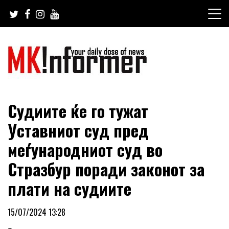
Skip
to
content
your daily dose of news
MKinformer
Судиите ќе го тужат
Уставниот суд пред
меѓународниот суд во
Стразбур поради законот за
плати на судиите
15/07/2024 13:28