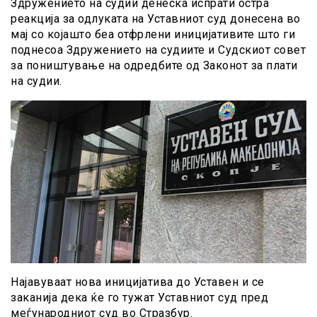
Здружението на судии денеска испрати остра
реакција за одлуката на Уставниот суд донесена во
мај со којашто беа отфрлени иницијативите што ги
поднесоа Здружението на судиите и Судскиот совет
за поништување на одредбите од Законот за плати
на судии.
Најавуваат нова иницијатива до Уставен и се
заканија дека ќе го тужат Уставниот суд пред
меѓународниот суд во Стразбур.