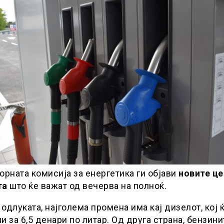
орната комисија за енергетика ги објави
новите це
та
што ќе важат од вечерва на полноќ.
одлуката, најголема промена има кај дизелот, кој 
и за 6,5 денари по литар. Од друга страна, бензини