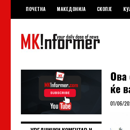
Skip
ПОЧЕТНА
МАКЕДОНИЈА
СКОПЈЕ
КУ
to
content
your daily dose of news
MKinformer
Ова 
ќе в
01/06/20