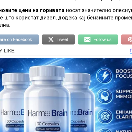
новите цени на горивата
носат значително олесну
е што користат дизел, додека кај бензините проме
лна.
are on Facebook
Tweet
Follow us