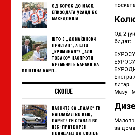
поскапа
ОД СОРОС ДО МАСК,
ЕПИЗОДАТА УСАИД ВО
Колк
МАКЕДОНИЈА
Од 2 ју
ШТО Е „ДОМАЌИНСКИ
бидат:
ПРИСТАП“, А ШТО
„КРИМИНАЛ“? „АЛИ
ЕУРОСУП
ТОБАКО“ НАСПРОТИ
ЕУРОСУП
ВРЕМЕНИТЕ БАРАКИ НА
ЕУРОДИЗ
ОПШТИНА КАРП…
Екстра 
литар
СКОПЈЕ
Мазут М
Дизе
КАЗНИТЕ ЗА „ПАЈАК“ ГИ
НАПЛАЌАЛ ВО КЕШ,
Малопро
ПАРИТЕ ГИ СТАВАЛ ВО
ЏЕБ: ПРИТВОРЕН
за дома
ПОЛИЦАЕЦ ОД СКОПЈЕ