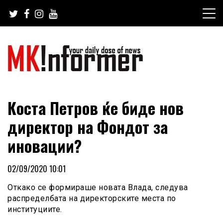
Skip
to
content
your daily dose of news
MKinformer
Коста Петров ќе биде нов
директор на Фондот за
иновации?
02/09/2020 10:01
Откако се формираше новата Влада, следува
распределбата на директорските места по
институциите.