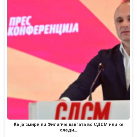
Ќе ја смири ли Филипче кавгата во СДСМ или ќе
следи…