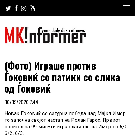
Skip
to
content
your daily dose of news
MKinformer
(Фото) Играше против
Ѓоковиќ со патики со слика
од Ѓоковиќ
30/09/2020 7:44
Новак Ѓоковиќ со сигурна победа над Мајкл Имер
го започна својот настап на Ролан Гарос. Првиот
носител за 99 минути игра славеше на Имер со 6/0.
6/2, 6/3.