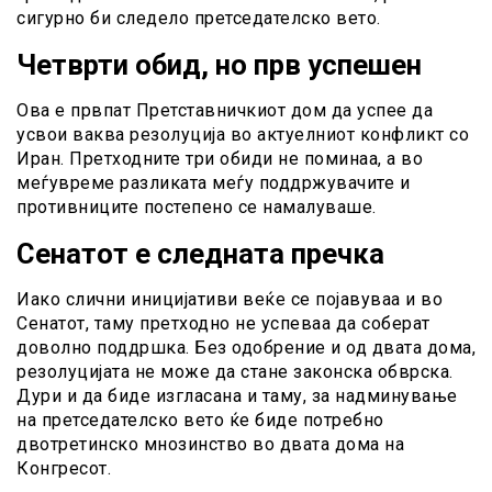
сигурно би следело претседателско вето.
Четврти обид, но прв успешен
Ова е првпат Претставничкиот дом да успее да
усвои ваква резолуција во актуелниот конфликт со
Иран. Претходните три обиди не поминаа, а во
меѓувреме разликата меѓу поддржувачите и
противниците постепено се намалуваше.
Сенатот е следната пречка
Иако слични иницијативи веќе се појавуваа и во
Сенатот, таму претходно не успеваа да соберат
доволно поддршка. Без одобрение и од двата дома,
резолуцијата не може да стане законска обврска.
Дури и да биде изгласана и таму, за надминување
на претседателско вето ќе биде потребно
двотретинско мнозинство во двата дома на
Конгресот.