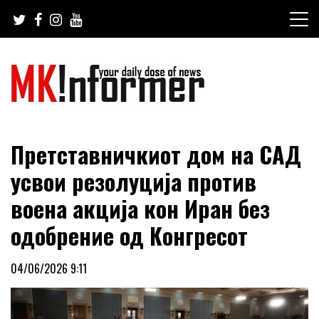
Skip
to
content
your daily dose of news
MKinformer
Претставничкиот дом на САД
усвои резолуција против
воена акција кон Иран без
одобрение од Конгресот
04/06/2026 9:11