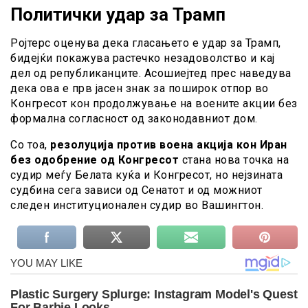
Политички удар за Трамп
Ројтерс оценува дека гласањето е удар за Трамп,
бидејќи покажува растечко незадоволство и кај
дел од републиканците. Асошиејтед прес наведува
дека ова е прв јасен знак за поширок отпор во
Конгресот кон продолжување на воените акции без
формална согласност од законодавниот дом.
Со тоа,
резолуција против воена акција кон Иран
без одобрение од Конгресот
стана нова точка на
судир меѓу Белата куќа и Конгресот, но нејзината
судбина сега зависи од Сенатот и од можниот
следен институционален судир во Вашингтон.