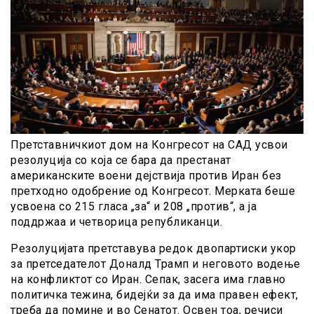
Претставничкиот дом на Конгресот на САД усвои
резолуција со која се бара да престанат
американските воени дејствија против Иран без
претходно одобрение од Конгресот. Мерката беше
усвоена со 215 гласа „за“ и 208 „против“, а ја
поддржаа и четворица републиканци.
Резолуцијата претставува редок двопартиски укор
за претседателот Доналд Трамп и неговото водење
на конфликтот со Иран. Сепак, засега има главно
политичка тежина, бидејќи за да има правен ефект,
треба да помине и во Сенатот. Освен тоа, речиси