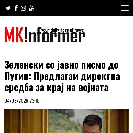
Skip
to
content
your daily dose of news
MKinformer
Зеленски со јавно писмо до
Путин: Предлагам директна
средба за крај на војната
04/06/2026 23:10