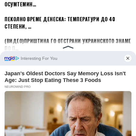
ОСУМТЕМИН…
ПЕКОЛНО ВРЕМЕ ДЕНЕСКА: ТЕМПЕРАТУРИ ДО 40
СТЕПЕНИ, …
(ВИДЕО)ПРИШТИНА ГО ОТСТРАНИ УКРАИНСКОТО ЗНАМЕ
ПО П…
(ВИДЕО)МИЦКОСКИ ОБЈАВИ СПЕЦИЈАЛНО ВИДЕО ЗА 35
ГОДИ…
ГОЛЕМА ПОТРАГА НА ПРЕСПАНСКОТО ЕЗЕРО: ИСЧЕЗНА
71-Г…
ГУЖВИ НА ТАБАНОВЦЕ И БОГОРОДИЦА: ЗА
ПРЕМИНУВАЊЕ НА…
ЛЕВИЦА СО ПОДДРШКА ЗА СТРУМИЧКИТЕ