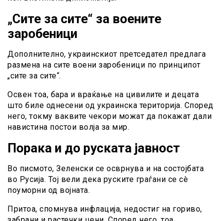
„Сите за сите“ за воените
заробеници
Дополнително, украинскиот претседател предлага
размена на сите воени заробеници по принципот
„сите за сите“.
Освен тоа, бара и враќање на цивилите и децата
што биле однесени од украинска територија. Според
него, токму ваквите чекори можат да покажат дали
навистина постои волја за мир.
Порака и до руската јавност
Во писмото, Зеленски се осврнува и на состојбата
во Русија. Тој вели дека руските граѓани се сè
поуморни од војната.
Притоа, спомнува инфлација, недостиг на гориво,
забрани и растечки цени. Според него, тоа