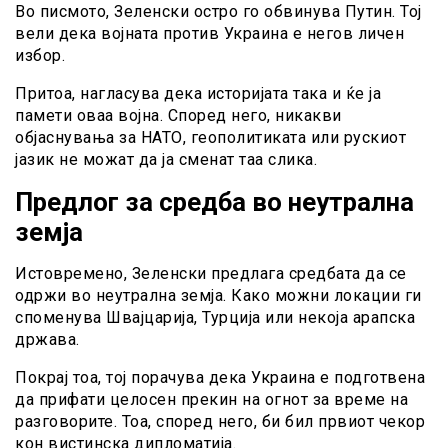
Во писмото, Зеленски остро го обвинува Путин. Тој
вели дека војната против Украина е негов личен
избор.
Притоа, нагласува дека историјата така и ќе ја
памети оваа војна. Според него, никакви
објаснувања за НАТО, геополитиката или рускиот
јазик не можат да ја сменат таа слика.
Предлог за средба во неутрална
земја
Истовремено, Зеленски предлага средбата да се
одржи во неутрална земја. Како можни локации ги
споменува Швајцарија, Турција или некоја арапска
држава.
Покрај тоа, тој порачува дека Украина е подготвена
да прифати целосен прекин на огнот за време на
разговорите. Тоа, според него, би бил првиот чекор
кон вистинска дипломатија.