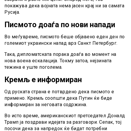
покажува дека војната нема јасен крај ни за самата
Русија.
Писмото доаѓа по нови напади
Во меѓувреме, писмото беше објавено еден ден по
големиот украински напад врз Санкт Петербург.
Така, дипломатската порака доаѓа во момент на
нова воена ескалација. Токму затоа, нејзината
тежина е уште поголема.
Кремљ е информиран
Од руската страна е потврдено дека писмото е
примено. Кремљ соопшти дека Путин ќе биде
информиран за неговата содржина.
Во исто време, американскиот претседател Доналд
Трамп ја поздрави идејата за разговори. Сепак, тој
посочи дека за напредок ќе бидат потребни