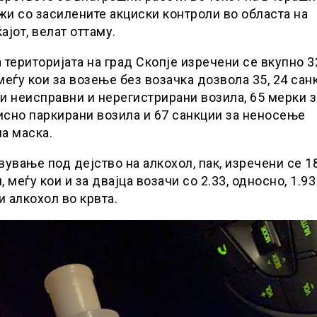
и со засилените акциски контроли во областа на
ајот, велат оттаму.
 територијата на град Скопје изречени се вкупно 3
меѓу кои за возење без возачка дозвола 35, 24 сан
и неисправни и нерегистрирани возила, 65 мерки з
сно паркирани возила и 67 санкции за неносење
а маска.
вување под дејство на алкoxoл, пак, изречени се 1
, меѓу кои и за двајца возачи со 2.33, односно, 1.93
 алкохол во крвта.