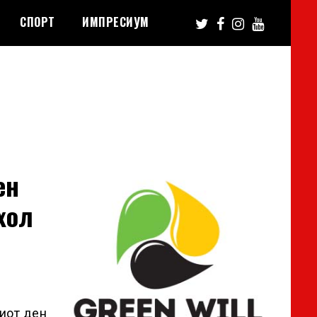
СПОРТ
ИМПРЕСИУМ
eн
xoл
иот ден