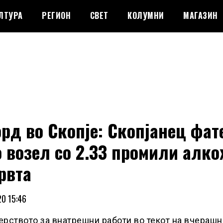
ЛТУРА
РЕГИОН
СВЕТ
КОЛУМНИ
МАГАЗИН
рд во Скопје: Скопјанец фaт
 возел со 2.33 промили алкo
рвта
0 15:46
рството за внатрешни работи во текот на вчерашн