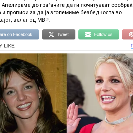
 Апелираме до граѓаните да ги почитуваат сообраќ
 и прописи за да ја зголемиме безбеднocта во
ајот, велат од МВР.
are on Facebook
Tweet
Follow us