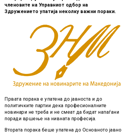
членовите на Управниот одбор на
Здружението упатија неколку важни пораки.
Првата порака е упатена до јавноста и до
политичките партии дека професионалните
новинари не треба и не смеат да бидат напаѓани
поради вршење на нивната професија.
Втората порака беше упатена до Основното јавно