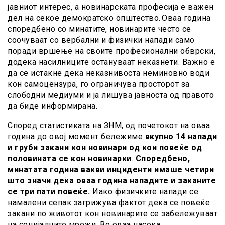
јавниот интерес, а новинарската професија е важен
дел на секое демократско општество. Оваа година
споредбено со минатите, новинарите често се
соочуваат со вербални и физички напади само
поради вршење на своите професионални обврски,
додека насилниците остануваат неказнети. Важно е
да се истакне дека неказнивоста неминовно води
кон самоцензура, го ограничува просторот за
слободни медиуми и ја лишува јавноста од правото
да биде информирана.
Според статистиката на ЗНМ, од почетокот на оваа
година до овој момент бележиме
вкупно 14 напади
и груби закани кон новинари од кои повеќе од
половината се кон новинарки
.
Споредбено,
минатата година вакви инциденти имаше четири
што зна
ч
и дека оваа година нападите и заканите
се три пати повеќе.
Иако физичките напади се
намалени сепак загрижува фактот дека се повеќе
закани по животот кон новинарите се забележуваат
на социјалните мрежи. Во оваа насока,