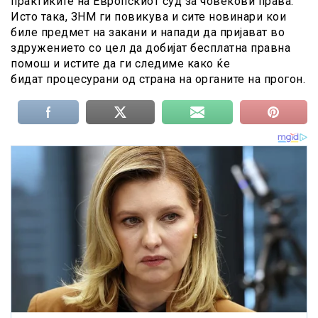
практиките на Европскиот суд за човекови права.
Исто така, ЗНМ ги повикува и сите новинари кои
биле предмет на закани и напади да пријават во
здружението со цел да добијат бесплатна правна
помош и истите да ги следиме како ќе
бидат процесурани од страна на органите на прогон.