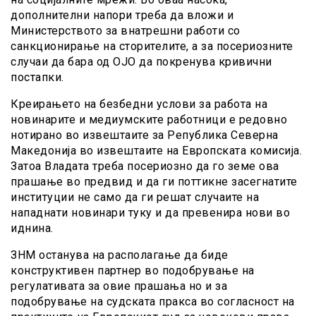
дополнителни напори треба да вложи и
Министерството за внатрешни работи со
санкционирање на сторителите, а за посериозните
случаи да бара од ОЈО да покренува кривични
постапки.
Креирањето на безбедни услови за работа на
новинарите и медиумските работници е редовно
нотирано во извештаите за Република Северна
Македонија во извештаите на Европската комисија.
Затоа Владата треба посериозно да го земе ова
прашање во предвид и да ги поттикне засегнатите
институции не само да ги решат случаите на
нападнати новинари туку и да превенира нови во
иднина.
ЗНМ останува на располагање да биде
конструктивен партнер во подобрување на
регулативата за овие прашања но и за
подобрување на судската пракса во согласност на