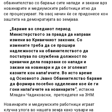
обвинителство со барање сите напади и закани врз
новинарите и медиумските работници итно да
се процесуираат. На овој начин ќе се придонесе кон
заштита на демократијата во земјава.
„Бараме во следниот период
Министерството за правда да направи
измени во Кривичниот законик. Со
измените треба да се прошири
надлежноста на обвинителството да
постапува по службена должност по
кривични дела поврзани со напади и
закани на новинари и да се зголемат
казните кон напаѓачите. Во исто време
од Основното Јавно Обвинителство бараме
да формира посебно одделение кое ќе ги
гони напаѓачите на новинарите“
, истакна
Младен Чадиковски, претседател на ЗНМ.
Новинарите и медиумските работници играат
клучна улога во нашата земја како чувари на