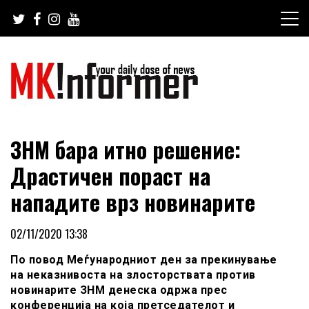
Skip
to
content
your daily dose of news
MKinformer
ЗНМ бара итно решение:
Драстичен пораст на
нaпaдитe врз новинарите
02/11/2020 13:38
По повод Меѓународниот ден за прекинување
на неказнивоста на злосторствата против
новинарите ЗНМ денеска одржа прес
конференција на која претседателот и